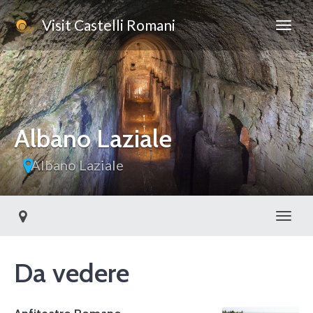
Visit Castelli Romani
Albano Laziale
Albano Laziale
Toggl
Da vedere