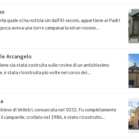
no
lla quale si ha notizia sin dall’XI secolo, appartiene ai Padri
’epoca aveva una torre campanaria ed un rosone…
ele Arcangelo
tiene sia stata costruita sulle rovine di un antichissimo
 è stata ricostruita più volte nel corso dei…
ia
 chiese di Velletri, consacrata nel 1032. Fu completamente
il campanile, crollato nel 1986, è stato ricostruito…