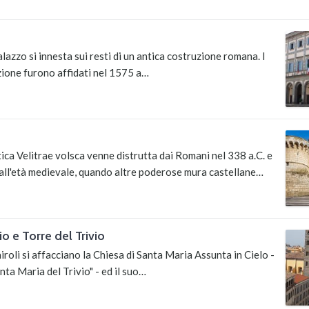
alazzo si innesta sui resti di un antica costruzione romana. I
uzione furono affidati nel 1575 a…
tica Velitrae volsca venne distrutta dai Romani nel 338 a.C. e
o all'età medievale, quando altre poderose mura castellane…
io e Torre del Trivio
iroli si affacciano la Chiesa di Santa Maria Assunta in Cielo -
ta Maria del Trivio" - ed il suo…