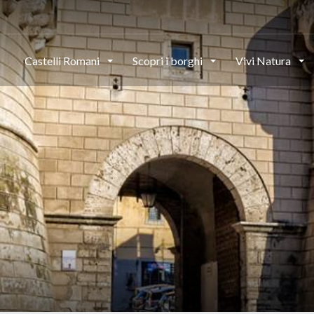
This page can't load Google Maps correctly.
Castelli Romani
Scopri i borghi
Vivi Natura
OK
Do you own this website?