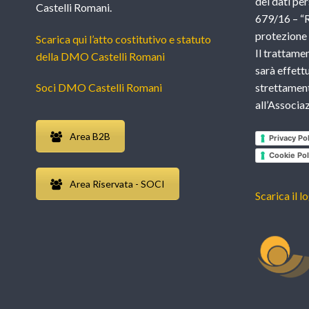
dei dati per
Castelli Romani.
679/16 – “
protezione d
Scarica qui l’atto costitutivo e statuto
Il trattame
della DMO Castelli Romani
sarà effettu
Soci DMO Castelli Romani
strettament
all’Associ
Area B2B
Privacy Pol
Cookie Pol
Area Riservata - SOCI
Scarica il l