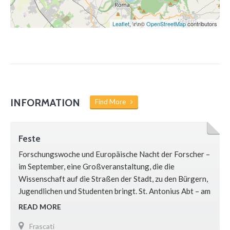
Leaflet
, \r\n©
OpenStreetMap
contributors
INFORMATION
Find More
Feste
Forschungswoche und Europäische Nacht der Forscher –
im September, eine Großveranstaltung, die die
Wissenschaft auf die Straßen der Stadt, zu den Bürgern,
Jugendlichen und Studenten bringt. St. Antonius Abt – am
17. Januar wird der Schutzpatron der Tiere gefeiert, mit
READ MORE
einer Prozession zum Petersplatz, wo die Tiere gesegnet
Frascati
werden. Fest der Schutzheiligen Philippus und Jakobus –