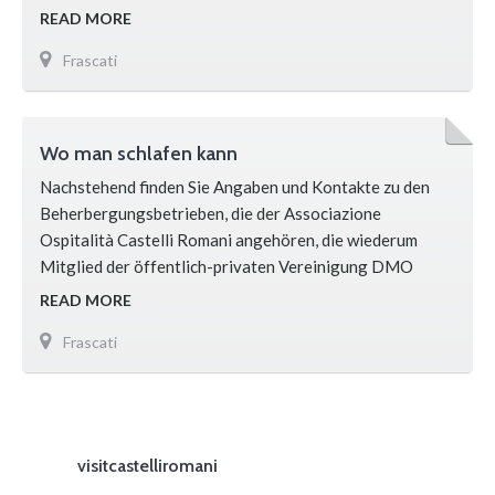
READ MORE
Frascati
Wo man schlafen kann
Nachstehend finden Sie Angaben und Kontakte zu den
Beherbergungsbetrieben, die der Associazione
Ospitalità Castelli Romani angehören, die wiederum
Mitglied der öffentlich-privaten Vereinigung DMO
Castelli Romani ist. HOTEL COLONNA *** Das Hotel
READ MORE
Colonna befindet sich in einem historischen Gebäude in
Frascati
der Altstadt von Frascati und ist ein wunderschönes 3-
Sterne-Superior-Hotel mit 20 elegant im Empirestil
eingerichteten Zimmern. Nur 50 Meter vom Bahnhof
Frascati …
visitcastelliromani