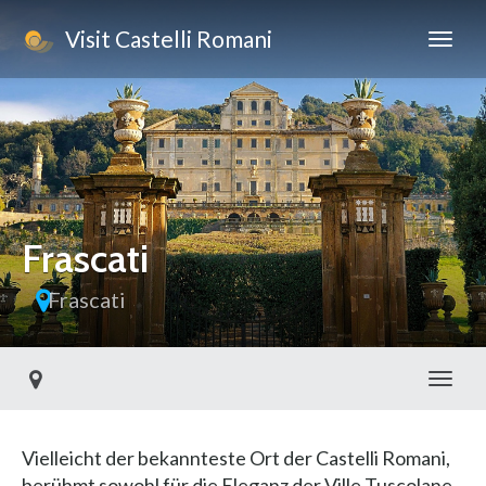
Visit Castelli Romani
Frascati
Frascati
Toggl
Vielleicht der bekannteste Ort der Castelli Romani,
berühmt sowohl für die Eleganz der Ville Tuscolane