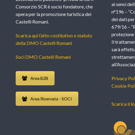
ai sensi del
Consorzio SCR è socio fondatore, che
n°196 – “Co
opera per la promozione turistica dei
dei dati per
Castelli Romani.
679/16 – “
protezione d
Scarica qui l’atto costitutivo e statuto
Il trattame
della DMO Castelli Romani
sarà effettu
Soci DMO Castelli Romani
strettament
all’Associ
Privacy Pol
Area B2B
Cookie Pol
Area Riservata - SOCI
Scarica il l