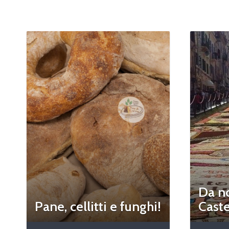
Da n
Pane, cellitti e funghi!
Caste