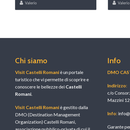
Valerio
Valerio
Chi siamo
Info
Visit Castelli Romani
è un portale
DMO CAST
turistico che vi permette di scoprire e
Indirizzo
:
conoscere le bellezze dei
Castelli
c/o Consor
Romani
.
Mazzini 12
Visit Castelli Romani
è gestito dalla
Info
:
info@v
DMO (Destination Management
Organization) Castelli Romani,
Garante per
associazione pubblico-privata di cui il