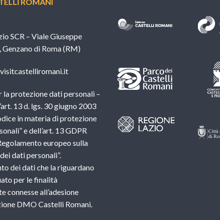
ELLI ROMANI
zio SCR – Viale Giuseppe
, Genzano di Roma (RM)
isitcastelliromani.it
 la protezione dati personali –
l’art. 13 d. lgs. 30 giugno 2003
dice in materia di protezione
sonali” e dell’art. 13 GDPR
Regolamento europeo sulla
ei dati personali”.
nto dei dati che la riguardano
ato per le finalità
e connesse all’adesione
azione DMO Castelli Romani.