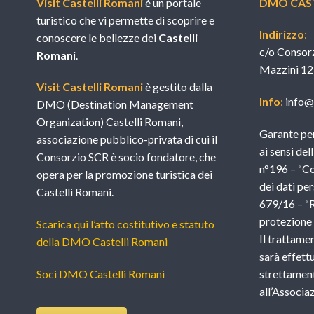
Visit Castelli Romani
è un portale
DMO CAST
turistico che vi permette di scoprire e
Indirizzo
:
conoscere le bellezze dei
Castelli
c/o Consor
Romani
.
Mazzini 12
Visit Castelli Romani
è gestito dalla
Info
:
info@v
DMO (Destination Management
Organization) Castelli Romani,
Garante per
associazione pubblico-privata di cui il
ai sensi del
Consorzio SCR è socio fondatore, che
n°196 – “Co
opera per la promozione turistica dei
dei dati per
Castelli Romani.
679/16 – “
protezione d
Scarica qui l’atto costitutivo e statuto
Il trattame
della DMO Castelli Romani
sarà effettu
Soci DMO Castelli Romani
strettament
all’Associ