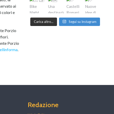
servato ai
 colori e
Carica altro...
Segui su Instagram
nte Porzio
fiori.
Monte Porzio
ellinforma
.
Redazione