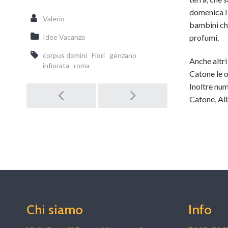
domenica i q
Valerio
bambini che
profumi.
Idee Vacanza
corpus domini
Fiori
genzano
Anche altri
infiorata
roma
Catone le o
Inoltre num
Catone, Al
Post
navigation
Chi siamo
Info