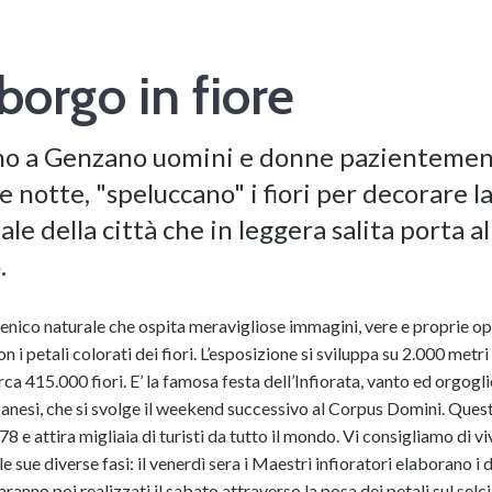
borgo in fiore
no a Genzano uomini e donne pazientemen
e notte, "speluccano" i fiori per decorare l
ale della città che in leggera salita porta al
.
nico naturale che ospita meravigliose immagini, vere e proprie op
n i petali colorati dei fiori. L’esposizione si sviluppa su 2.000 metri
ca 415.000 fiori. E’ la famosa festa dell’Infiorata, vanto ed orgogli
zanesi, che si svolge il weekend successivo al Corpus Domini. Ques
78 e attira migliaia di turisti da tutto il mondo. Vi consigliamo di vi
e sue diverse fasi: il venerdì sera i Maestri infioratori elaborano i 
aranno poi realizzati il sabato attraverso la posa dei petali sul selci