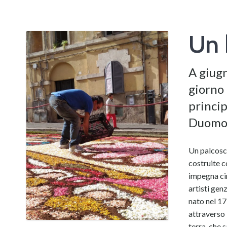
Un 
A giug
giorno 
princip
Duomo
Un palcosce
costruite co
impegna cir
artisti gen
nato nel 17
attraverso l
terra, che s