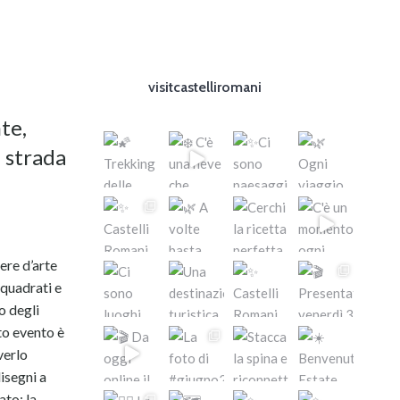
visitcastelliromani
te,
a strada
ere d’arte
 quadrati e
o degli
to evento è
verlo
disegni a
ato; la