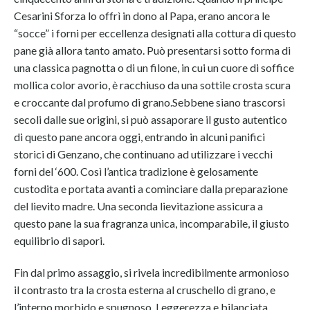
Cesarini Sforza lo offrì in dono al Papa, erano ancora le
“socce” i forni per eccellenza designati alla cottura di questo
pane già allora tanto amato. Può presentarsi sotto forma di
una classica pagnotta o di un filone, in cui un cuore di soffice
mollica color avorio, è racchiuso da una sottile crosta scura
e croccante dal profumo di grano.Sebbene siano trascorsi
secoli dalle sue origini, si può assaporare il gusto autentico
di questo pane ancora oggi, entrando in alcuni panifici
storici di Genzano, che continuano ad utilizzare i vecchi
forni del ‘600. Così l’antica tradizione è gelosamente
custodita e portata avanti a cominciare dalla preparazione
del lievito madre. Una seconda lievitazione assicura a
questo pane la sua fragranza unica, incomparabile, il giusto
equilibrio di sapori.
Fin dal primo assaggio, si rivela incredibilmente armonioso
il contrasto tra la crosta esterna al cruschello di grano, e
l’interno morbido e spugnoso. Leggerezza e bilanciata