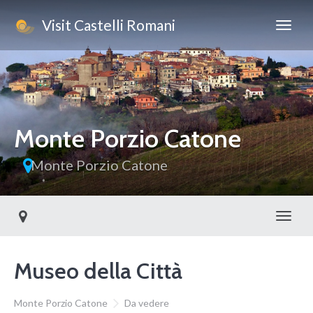
Visit Castelli Romani
This page can't load Google Maps correctly.
OK
Do you own this website?
Monte Porzio Catone
Monte Porzio Catone
Toggl
Museo della Città
Monte Porzio Catone
Da vedere