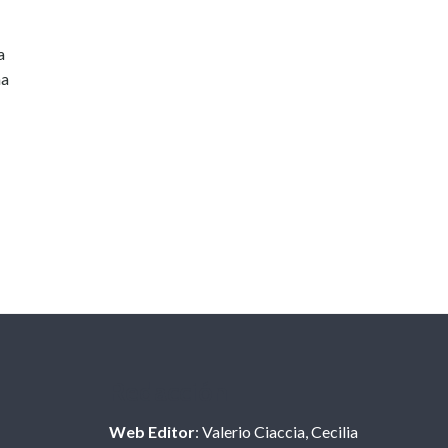
a
na
Redacción
Web Editor
: Valerio Ciaccia, Cecilia