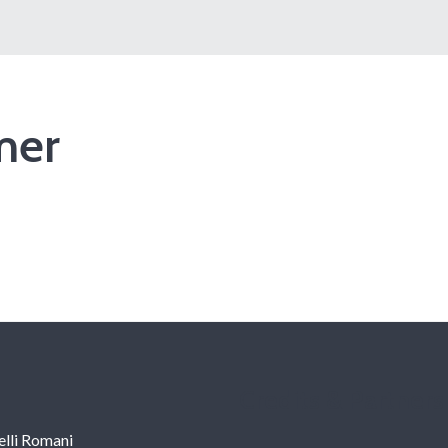
mer
Credits & Partners
lli Romani