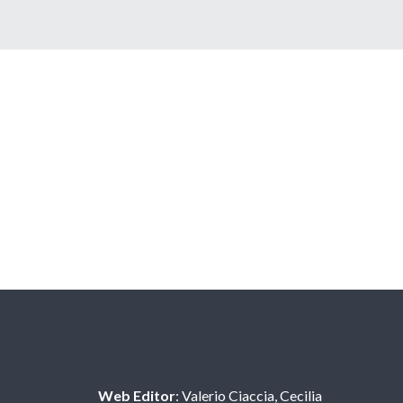
Redacción
Web Editor
: Valerio Ciaccia, Cecilia