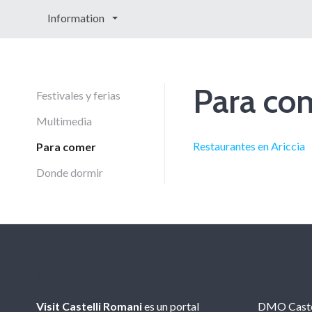
Information
Para co
Festivales y ferias
Multimedia
Restaurantes en Ariccia
Para comer
Donde dormir
Quien somos
Info
Visit Castelli Romani
es un portal
DMO Caste