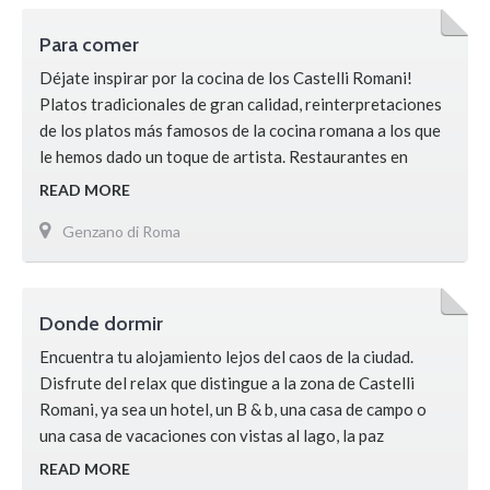
Para comer
Déjate inspirar por la cocina de los Castelli Romani!
Platos tradicionales de gran calidad, reinterpretaciones
de los platos más famosos de la cocina romana a los que
le hemos dado un toque de artista. Restaurantes en
Genzano
READ MORE
Genzano di Roma
Donde dormir
Encuentra tu alojamiento lejos del caos de la ciudad.
Disfrute del relax que distingue a la zona de Castelli
Romani, ya sea un hotel, un B & b, una casa de campo o
una casa de vacaciones con vistas al lago, la paz
dominará sus sentidos. Le aconsejamos que busque en la
READ MORE
web soluciones de alojamiento abierto en la zona …