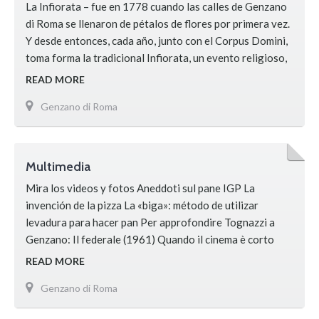
La Infiorata – fue en 1778 cuando las calles de Genzano
di Roma se llenaron de pétalos de flores por primera vez.
Y desde entonces, cada año, junto con el Corpus Domini,
toma forma la tradicional Infiorata, un evento religioso,
histórico y folclórico que nos hace famosos en todo el
READ MORE
mundo. La Infiorata de Genzano di Roma en 2011 fue …
Genzano di Roma
Multimedia
Mira los videos y fotos Aneddoti sul pane IGP La
invención de la pizza La «biga»: método de utilizar
levadura para hacer pan Per approfondire Tognazzi a
Genzano: Il federale (1961) Quando il cinema è corto
L’Infiorata 2019
READ MORE
Genzano di Roma