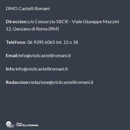
DMO Castelli Romani
Direccion
:c/o Consorzio SBCR – Viale Giuseppe Mazzini
12, Genzano di Roma (RM)
Teléfono
: 06 9395 6065 Int. 12 o 18
Email
:info@visitcastelliromani.it
Info
:info@visitcastelliromani.it
Redaccion
:redazione@visitcastelliromani.it
Credits & Partners