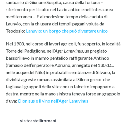
santuario di Giunone Sospita, causa della fortuna –
riferimento per il culto nel Lazio antico e nell’intera area
mediterranea –. E al medesimo tempo della caduta di
Launvio, con la chiusura dei templi pagani voluta da
Teodosio:
Lanuvio: un borgo che può diventare unico
Nel 1908, nel corso di lavori agricoli, fu scoperto, in località
Torre del Padiglione, nell’
Ager Lanuvinus
, un pregiato
bassorilievo in marmo pentelico raffigurante Antinoo
(l’amasio dell’imperatore Adriano, annegato nel 130 d.C.
nelle acque del Nilo) in probabili sembianze di Silvano, la
divinità agreste romana assimilata al Sileno greco, che
tagliava i grappoli della vite con un falcetto impugnato a
destra, mentre nella mano sinistra teneva forse un grappolo
d’uva:
Dionisus e il vino nell’Ager Lanuvinus
visitcastelliromani