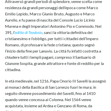
Attraversò grandi periodi di splendore, venne scelta come
residenza da grandi personaggi dell’epoca come Marco
Emilio Lepido, Marco Giunio Bruto, Augusto e Marco
Aurelio, e fu paese di nascita del Console Lucio Licinio
Murena e degli Imperatori Antonino Pio e Commodo. Nel
391, l’
editto di Teodosio
, sancì la vittoria definitiva del
cristianesimo e l’obbligo, per tutti i cittadini dell’Impero
Romano, di professare la fede cristiana; questo segnò
l’inizio della fine per Lanuvio. La città fu infatti costretta a
chiudere tutti i templi pagani, compreso il Santuario di
Giunone Sospita, grande attrattore e fonte di reddito per la
cittadina.
In età medievale, nel 1216, Papa Onorio III Savelli la assegnò
ai monaci della Basilica di San Lorenzo fuori le mura; in
seguito divenne possedimento dei Savelli, fino al 1410
quando venne concessa ai Colonna. Nel 1564 venne
acquistata, insieme ad Ardea e Genzano di Roma, da