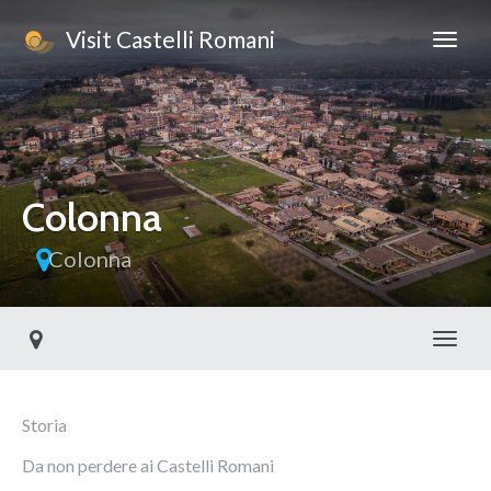
Visit Castelli Romani
Colonna
Colonna
Toggl
Storia
Da non perdere ai Castelli Romani