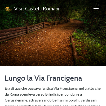
Visit Castelli Romani
Lungo la Via Francigena
Era di qua che passava l’antica Via Francigena, nel tratto che
da Roma scendeva verso Brindisi per condurre a
Gerusalemme, attraversando bellissimi borghi, verdissimi
boschi e magnifici laghi. Il percorso degli antichi pellegrini è