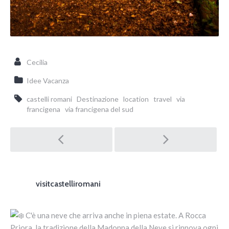
Cecilia
Idee Vacanza
castelli romani
Destinazione
location
travel
via
francigena
via francigena del sud
Post navigation
visitcastelliromani