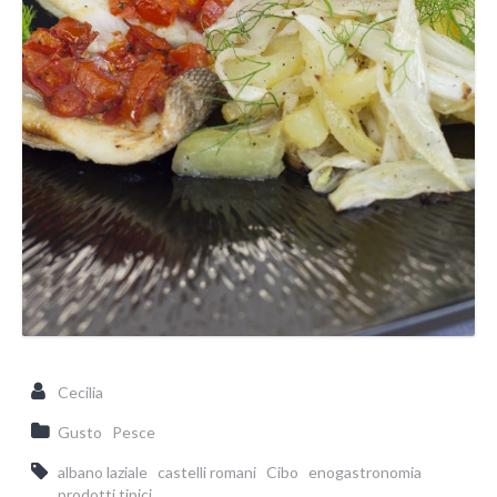
Cecilia
Gusto
Pesce
albano laziale
castelli romani
Cibo
enogastronomia
prodotti tipici