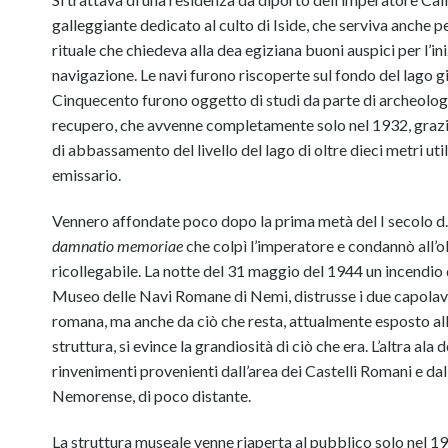
galleggiante dedicato al culto di Iside, che serviva anche per
rituale che chiedeva alla dea egiziana buoni auspici per l’in
navigazione. Le navi furono riscoperte sul fondo del lago g
Cinquecento furono oggetto di studi da parte di archeologi 
recupero, che avvenne completamente solo nel 1932, grazi
di abbassamento del livello del lago di oltre dieci metri ut
emissario.
Vennero affondate poco dopo la prima metà del I secolo d.
damnatio memoriae
che colpì l’imperatore e condannò all’ob
ricollegabile. La notte del 31 maggio del 1944 un incendio 
Museo delle Navi Romane di Nemi, distrusse i due capolavo
romana, ma anche da ciò che resta, attualmente esposto all’i
struttura, si evince la grandiosità di ciò che era. L’altra ala
rinvenimenti provenienti dall’area dei Castelli Romani e dal
Nemorense, di poco distante.
La struttura museale venne riaperta al pubblico solo nel 