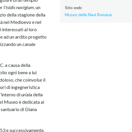
 l’
Isidis navigium
, un
Sito web:
izio della stagione della
Museo delle Navi Romane
ià nel Medioevo e nel
interessati al loro
e ad un ardito progetto
ilizzando un canale
C. a causa della
lio ogni bene a lui
doloso, che coinvolse il
ri di ingegneristica
nterno di un’ala della
 del Museo è dedicata ai
 santuario di Diana
1953 e successivamente,