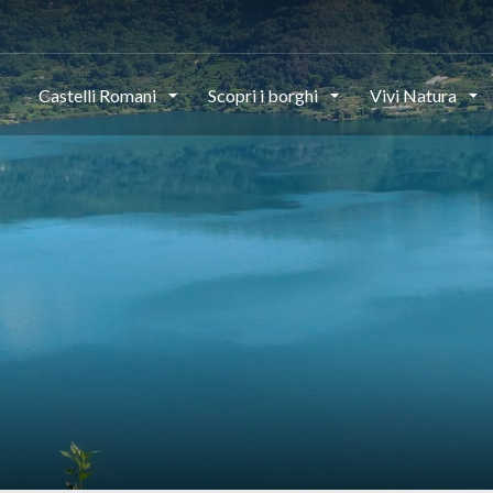
This page can't load Google Maps correctly.
Castelli Romani
Scopri i borghi
Vivi Natura
OK
Do you own this website?