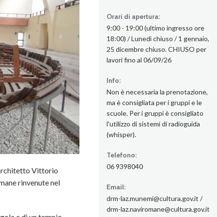
Orari di apertura:
9:00 - 19:00 (ultimo ingresso ore
18:00) / Lunedì chiuso / 1 gennaio,
25 dicembre chiuso. CHIUSO per
lavori fino al 06/09/26
Info:
Non è necessaria la prenotazione,
ma è consigliata per i gruppi e le
scuole. Per i gruppi è consigliato
l'utilizzo di sistemi di radioguida
(whisper).
Telefono:
06 9398040
rchitetto Vittorio
omane rinvenute nel
Email:
drm-laz.munemi@cultura.gov.it /
drm-laz.naviromane@cultura.gov.it
igola e di un tempio