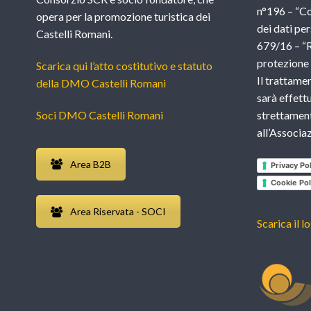
n°196 – “Co
opera per la promozione turistica dei
dei dati per
Castelli Romani.
679/16 – “
protezione d
Scarica qui l’atto costitutivo e statuto
Il trattame
della DMO Castelli Romani
sarà effettu
Soci DMO Castelli Romani
strettament
all’Associ
Area B2B
Privacy Pol
Cookie Pol
Area Riservata - SOCI
Scarica il l