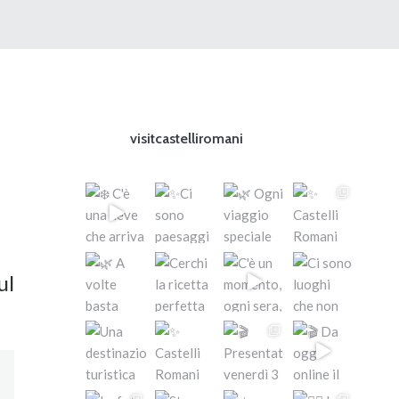
visitcastelliromani
ul