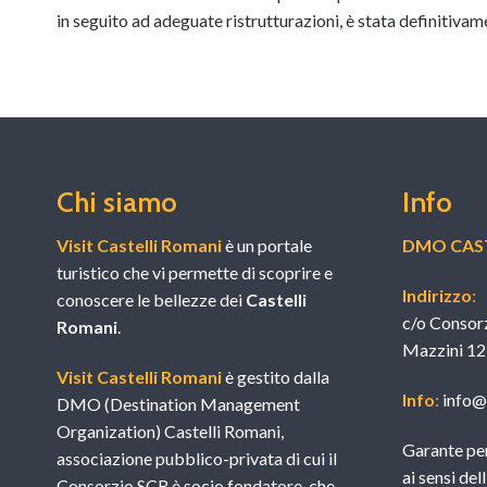
in seguito ad adeguate ristrutturazioni, è stata definitivame
Chi siamo
Info
Visit Castelli Romani
è un portale
DMO CAST
turistico che vi permette di scoprire e
Indirizzo
:
conoscere le bellezze dei
Castelli
c/o Consor
Romani
.
Mazzini 12
Visit Castelli Romani
è gestito dalla
Info
:
info@v
DMO (Destination Management
Organization) Castelli Romani,
Garante per
associazione pubblico-privata di cui il
ai sensi del
Consorzio SCR è socio fondatore, che