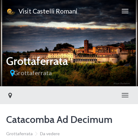
Visit Castelli Romani
Grottaferrata
Grottaferrata
Toggl
Catacomba Ad Decimum
Grottaferrata
Da vedere