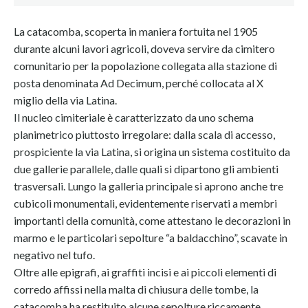
La catacomba, scoperta in maniera fortuita nel 1905
durante alcuni lavori agricoli, doveva servire da cimitero
comunitario per la popolazione collegata alla stazione di
posta denominata Ad Decimum, perché collocata al X
miglio della via Latina.
Il nucleo cimiteriale è caratterizzato da uno schema
planimetrico piuttosto irregolare: dalla scala di accesso,
prospiciente la via Latina, si origina un sistema costituito da
due gallerie parallele, dalle quali si dipartono gli ambienti
trasversali. Lungo la galleria principale si aprono anche tre
cubicoli monumentali, evidentemente riservati a membri
importanti della comunità, come attestano le decorazioni in
marmo e le particolari sepolture “a baldacchino”, scavate in
negativo nel tufo.
Oltre alle epigrafi, ai graffiti incisi e ai piccoli elementi di
corredo affissi nella malta di chiusura delle tombe, la
catacomba ha restituito alcune sepolture riccamente