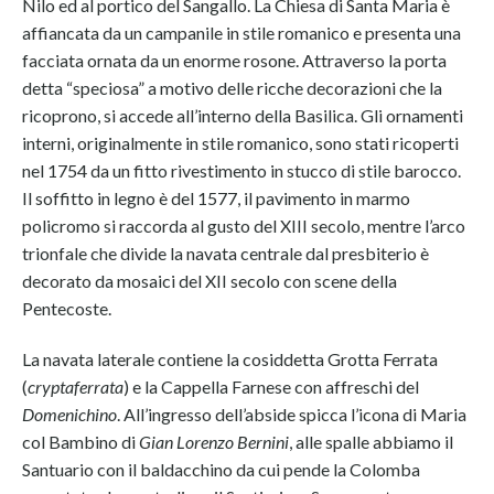
Nilo ed al portico del Sangallo. La Chiesa di Santa Maria è
affiancata da un campanile in stile romanico e presenta una
facciata ornata da un enorme rosone. Attraverso la porta
detta “speciosa” a motivo delle ricche decorazioni che la
ricoprono, si accede all’interno della Basilica. Gli ornamenti
interni, originalmente in stile romanico, sono stati ricoperti
nel 1754 da un fitto rivestimento in stucco di stile barocco.
Il soffitto in legno è del 1577, il pavimento in marmo
policromo si raccorda al gusto del XIII secolo, mentre l’arco
trionfale che divide la navata centrale dal presbiterio è
decorato da mosaici del XII secolo con scene della
Pentecoste.
La navata laterale contiene la cosiddetta Grotta Ferrata
(
cryptaferrata
) e la Cappella Farnese con affreschi del
Domenichino
. All’ingresso dell’abside spicca l’icona di Maria
col Bambino di
Gian Lorenzo Bernini
, alle spalle abbiamo il
Santuario con il baldacchino da cui pende la Colomba