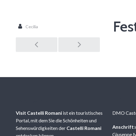
Fes
Cecilia
Post
navigation
Wer wir sind
Inform
Visit Castelli Romani
ist ein touristisches
DMO Caste
Portal, mit dem Sie die Schönheiten und
Anschrift
:
Sehenswürdigkeiten der
Castelli Romani
Giuseppe M
entdecken können