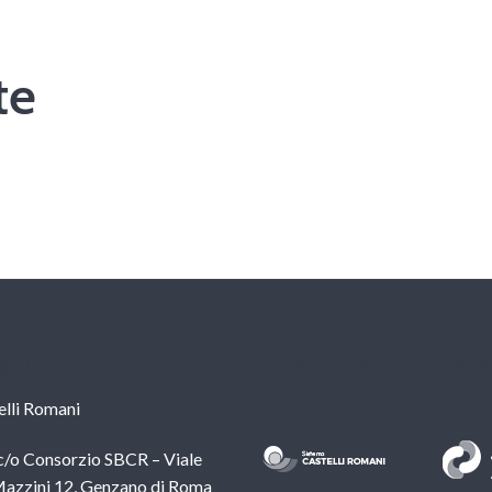
te
ation
Credits & Partners
lli Romani
c/o Consorzio SBCR – Viale
azzini 12, Genzano di Roma