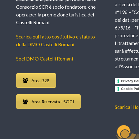
ai sensi del
Consorzio SCR è socio fondatore, che
n°196 – “Co
opera per la promozione turistica dei
dei dati per
Castelli Romani.
679/16 – “
protezione d
Scarica qui l’atto costitutivo e statuto
Il trattame
della DMO Castelli Romani
sarà effettu
Soci DMO Castelli Romani
strettament
all’Associ
Area B2B
Privacy Pol
Cookie Pol
Area Riservata - SOCI
Scarica il l