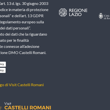
l’art. 13 d. lgs. 30 giugno 2003
dice in materia di protezione
sonali” e dell’art. 13 GDPR
Regolamento europeo sulla
ei dati personali”.
nto dei dati che la riguardano
ato per le finalità
e connesse all’adesione
azione DMO Castelli Romani.
icy
icy
ogo di Visit Castelli Romani