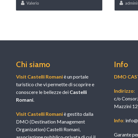
Valerio
admini
Chi siamo
Info
Visit Castelli Romani
è un portale
DMO CAST
turistico che vi permette di scoprire e
Indirizzo
:
conoscere le bellezze dei
Castelli
c/o Consor
Romani
.
Mazzini 12
Visit Castelli Romani
è gestito dalla
Info
:
info@v
DMO (Destination Management
Organization) Castelli Romani,
Garante per
associazione pubblico-privata di cui il