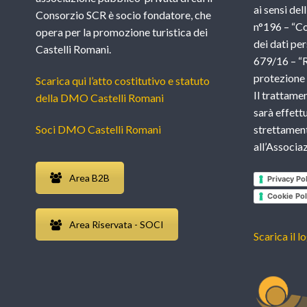
ai sensi del
Consorzio SCR è socio fondatore, che
n°196 – “Co
opera per la promozione turistica dei
dei dati per
Castelli Romani.
679/16 – “
protezione d
Scarica qui l’atto costitutivo e statuto
Il trattame
della DMO Castelli Romani
sarà effettu
Soci DMO Castelli Romani
strettament
all’Associ
Area B2B
Privacy Pol
Cookie Pol
Area Riservata - SOCI
Scarica il l