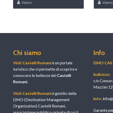
Valerio
Valerio
Chi siamo
Info
Visit Castelli Romani
è un portale
DMO CAST
turistico che vi permette di scoprire e
Indirizzo
:
conoscere le bellezze dei
Castelli
c/o Consor
Romani
.
Mazzini 12
Visit Castelli Romani
è gestito dalla
Info
:
info@v
DMO (Destination Management
Organization) Castelli Romani,
Garante per
associazione pubblico-privata di cui il