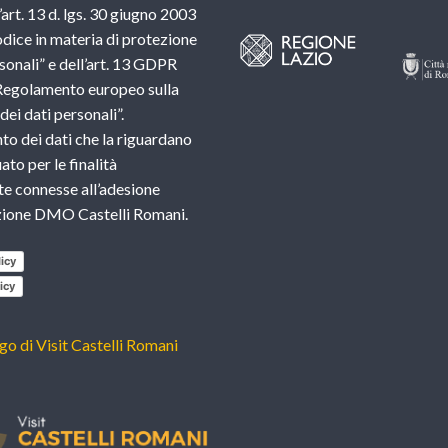
l’art. 13 d. lgs. 30 giugno 2003
dice in materia di protezione
sonali” e dell’art. 13 GDPR
Regolamento europeo sulla
ei dati personali”.
nto dei dati che la riguardano
ato per le finalità
e connesse all’adesione
azione DMO Castelli Romani.
icy
icy
ogo di Visit Castelli Romani