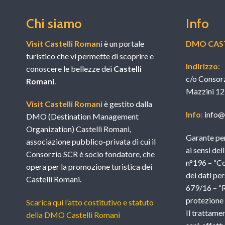
Chi siamo
Info
Visit Castelli Romani
è un portale
DMO CAST
turistico che vi permette di scoprire e
Indirizzo
:
conoscere le bellezze dei
Castelli
c/o Consor
Romani
.
Mazzini 12
Visit Castelli Romani
è gestito dalla
Info
:
info@v
DMO (Destination Management
Organization) Castelli Romani,
Garante per
associazione pubblico-privata di cui il
ai sensi del
Consorzio SCR è socio fondatore, che
n°196 – “Co
opera per la promozione turistica dei
dei dati per
Castelli Romani.
679/16 – “
protezione d
Scarica qui l’atto costitutivo e statuto
Il trattame
della DMO Castelli Romani