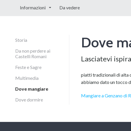
Informazioni
Da vedere
Dove ma
Storia
Da non perdere ai
Castelli Romani
Lasciatevi ispir
Feste e Sagre
piatti tradizionali di alta
Multimedia
abbiamo dato un tocco di
Dove mangiare
Mangiare a Genzano di 
Dove dormire