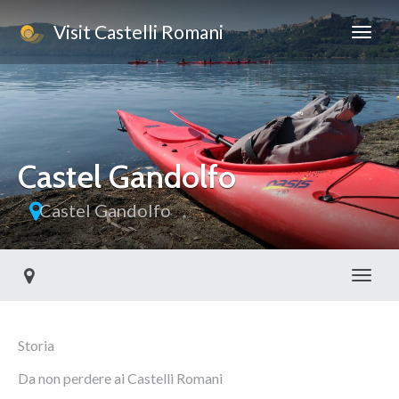
Visit Castelli Romani
Castel Gandolfo
Castel Gandolfo
Toggl
Storia
Da non perdere ai Castelli Romani