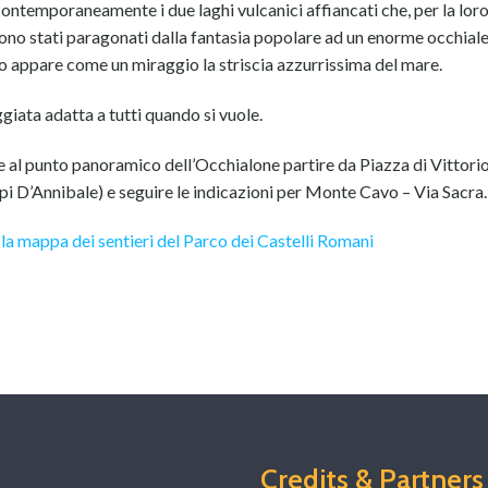
ntemporaneamente i due laghi vulcanici affiancati che, per la lor
sono stati paragonati dalla fantasia popolare ad un enorme occhial
o appare come un miraggio la striscia azzurrissima del mare.
iata adatta a tutti quando si vuole.
e al punto panoramico dell’Occhialone partire da Piazza di Vittori
 D’Annibale) e seguire le indicazioni per Monte Cavo – Via Sacra.
 la mappa dei sentieri del Parco dei Castelli Romani
Credits & Partners