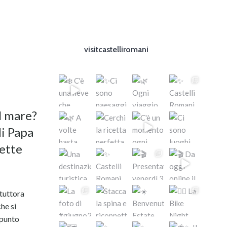
visitcastelliromani
l mare?
di Papa
mette
 tuttora
he si
ppunto