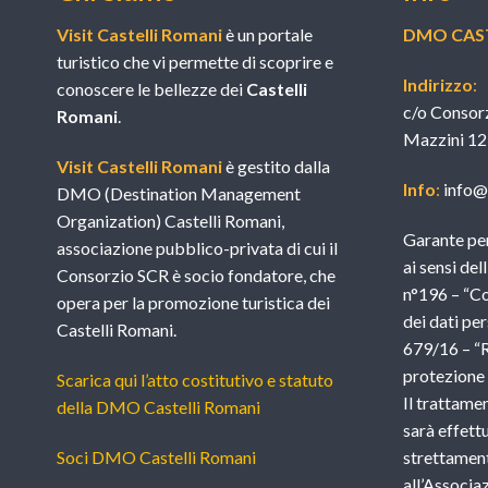
Visit Castelli Romani
è un portale
DMO CAST
turistico che vi permette di scoprire e
Indirizzo
:
conoscere le bellezze dei
Castelli
c/o Consor
Romani
.
Mazzini 12
Visit Castelli Romani
è gestito dalla
Info
:
info@v
DMO (Destination Management
Organization) Castelli Romani,
Garante per
associazione pubblico-privata di cui il
ai sensi del
Consorzio SCR è socio fondatore, che
n°196 – “Co
opera per la promozione turistica dei
dei dati per
Castelli Romani.
679/16 – “
protezione d
Scarica qui l’atto costitutivo e statuto
Il trattame
della DMO Castelli Romani
sarà effettu
Soci DMO Castelli Romani
strettament
all’Associ