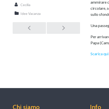
ammirare co
Cecilia
circolare, 
Idee Vacanza
sullo sfond
Una passegg
Post
Per arrivar
Papa (Campi
navigation
Scarica qui
Chi siamo
Info