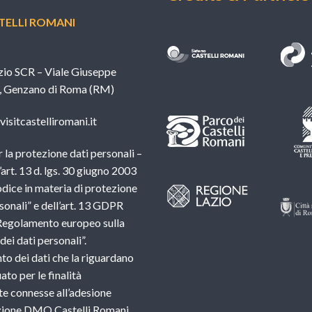
ELLI ROMANI
zio SCR – Viale Giuseppe
, Genzano di Roma (RM)
isitcastelliromani.it
 la protezione dati personali –
l’art. 13 d. lgs. 30 giugno 2003
dice in materia di protezione
sonali” e dell’art. 13 GDPR
Regolamento europeo sulla
ei dati personali”.
nto dei dati che la riguardano
ato per le finalità
e connesse all’adesione
azione DMO Castelli Romani.