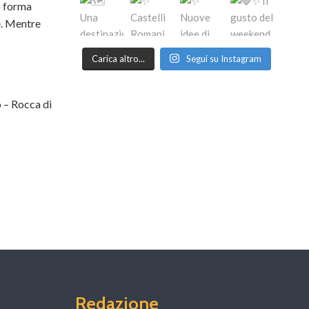
o forma
e. Mentre
Carica altro...
Segui su Instagram
o – Rocca di
Redazione