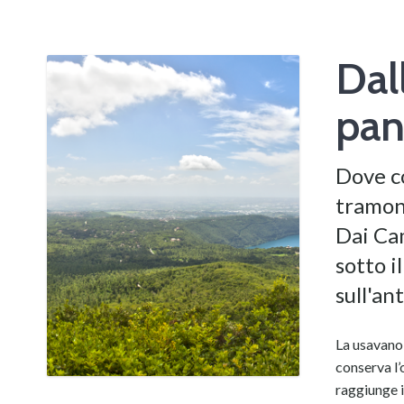
Dal
pan
Dove co
tramont
Dai Cam
sotto i
sull'an
La usavano 
conserva l’
raggiunge i