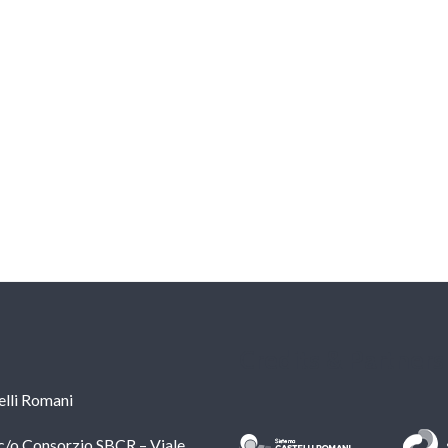
Credits & Partners
lli Romani
c/o Consorzio SBCR – Viale