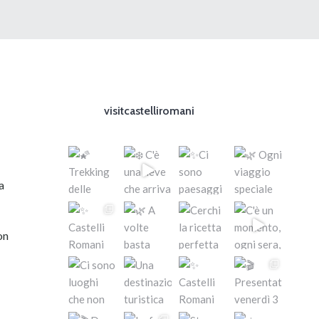
visitcastelliromani
a
on