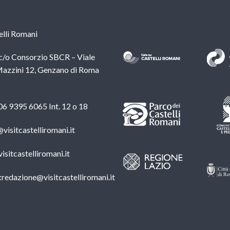
Credits & Partners
lli Romani
c/o Consorzio SBCR – Viale
azzini 12, Genzano di Roma
 06 9395 6065 Int. 12 o 18
@visitcastelliromani.it
isitcastelliromani.it
:redazione@visitcastelliromani.it