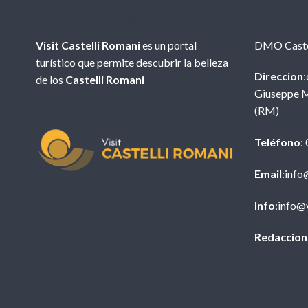
Quien somos
Info
Visit Castelli Romani
es un portal
DMO Caste
turístico que permite descubrir la belleza
Direccion
:
de los
Castelli Romani
Giuseppe M
(RM)
Teléfono
:
Email
:info
Info
:info@v
Redaccion