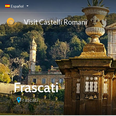
Español
Visit Castelli Romani
Frascati
Frascati