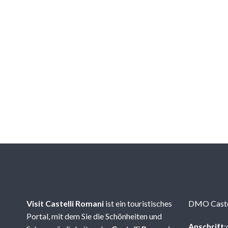
Wer wir sind
Inform
Visit Castelli Romani
ist ein touristisches
DMO Caste
Portal, mit dem Sie die Schönheiten und
Anschrift
: