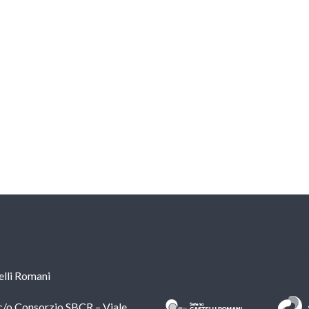
ation
Credits & Partners
lli Romani
c/o Consorzio SBCR – Viale