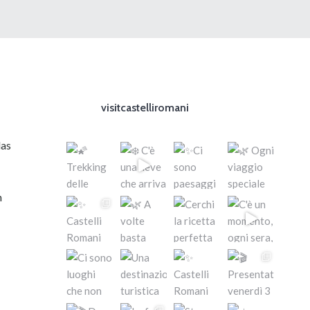
visitcastelliromani
das
n