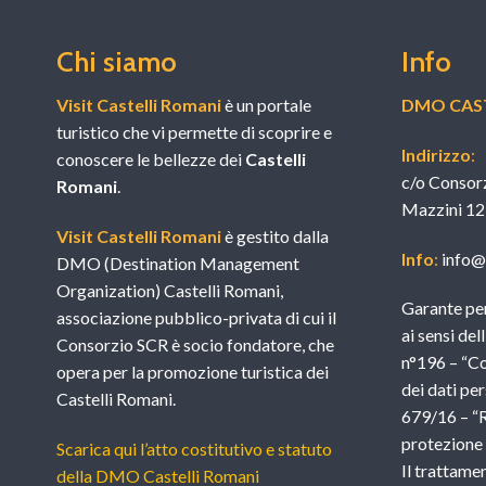
Chi siamo
Info
Visit Castelli Romani
è un portale
DMO CAST
turistico che vi permette di scoprire e
Indirizzo
:
conoscere le bellezze dei
Castelli
c/o Consor
Romani
.
Mazzini 12
Visit Castelli Romani
è gestito dalla
Info
:
info@v
DMO (Destination Management
Organization) Castelli Romani,
Garante per
associazione pubblico-privata di cui il
ai sensi del
Consorzio SCR è socio fondatore, che
n°196 – “Co
opera per la promozione turistica dei
dei dati per
Castelli Romani.
679/16 – “
protezione d
Scarica qui l’atto costitutivo e statuto
Il trattame
della DMO Castelli Romani