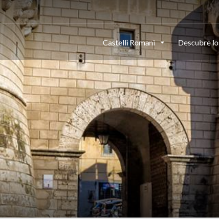
This page can't load Google Maps correctly.
Castelli Romani
Descubre lo
OK
Do you own this website?