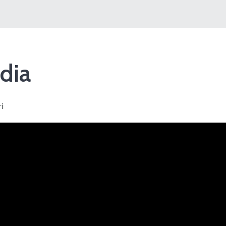
dia
ri