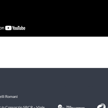
Credits & Partners
lli Romani
c/o Consorzio SBCR – Viale