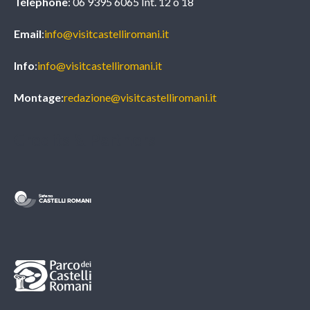
Téléphone
: 06 9395 6065 Int. 12 o 18
Email
:
info@visitcastelliromani.it
Info
:
info@visitcastelliromani.it
Montage
:
redazione@visitcastelliromani.it
Credits & Partners