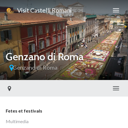
Visit Castelli Romani
Genzano di Roma
Genzano di Roma
Toggl
Fetes et festivals
Multimedia