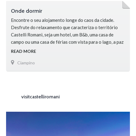
Onde dormir
Encontre o seu alojamento longe do caos da cidade.
Desfrute do relaxamento que caracteriza o território
Castelli Romani, seja um hotel, um B&b, uma casa de
campo ou uma casa de férias com vista para o lago, a paz
vai dominar os seus sentidos. Aconselhamos você a
READ MORE
pesquisar na web por soluções de hospedagem aberta na
Ciampino
área e contatá-los diretamente.
visitcastelliromani