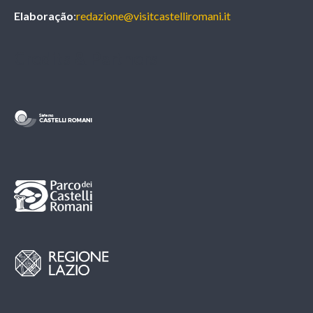
Elaboração
:
redazione@visitcastelliromani.it
Credits & Partners