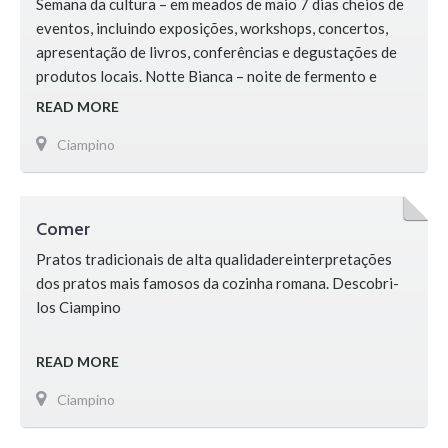
Semana da cultura – em meados de maio 7 dias cheios de
eventos, incluindo exposições, workshops, concertos,
apresentação de livros, conferências e degustações de
produtos locais. Notte Bianca – noite de fermento e
compras com insights culturais e temáticos
READ MORE
Ciampino
Comer
Pratos tradicionais de alta qualidadereinterpretações
dos pratos mais famosos da cozinha romana. Descobri-
los Ciampino
READ MORE
Ciampino