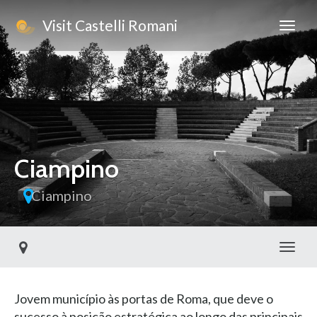
Visit Castelli Romani
Ciampino
Ciampino
Toggl
Jovem município às portas de Roma, que deve o
sucesso à posição estratégica ao longo das principais