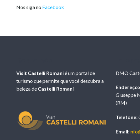
Nos siga no
Facebook
Sobre nós
Inform
Visit Castelli Romani
é um portal de
DMO Caste
turismo que permite que você descubra a
Endereço
:
beleza de
Castelli Romani
Giuseppe M
(RM)
Telefone:
0
Email
:
info@