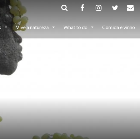
s
Vive a natureza
What to do
Comida e vinho