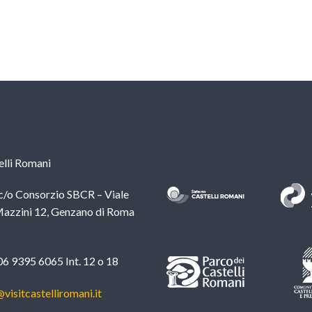
ações
Credits & Partners
lli Romani
c/o Consorzio SBCR – Viale
azzini 12, Genzano di Roma
6 9395 6065 Int. 12 o 18
visitcastelliromani.it