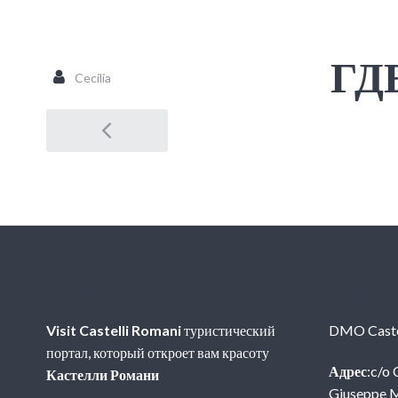
ГД
Cecilia
Post
navigation
О нас
Инфор
Visit Castelli Romani
туристический
DMO Caste
портал, который откроет вам красоту
Адрес
:c/o
Кастелли Романи
Giuseppe M