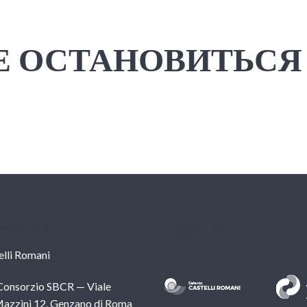
Е ОСТАНОВИТЬСЯ
мация
Партнеры
lli Romani
 Consorzio SBCR — Viale
azzini 12, Genzano di Roma